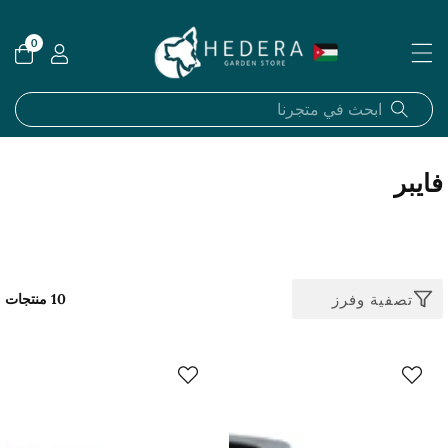
ى
محتوى
0
0
عناصر
المجموعة:
فايبر
تصفية وفرز
10 منتجات