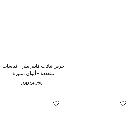
حوض نباتات فايبر بيلر - قياسات
متعددة - ألوان مميزة
14.990 JOD
السعر
العادي