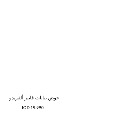
حوض نباتات فايبر ألفريدو
19.990 JOD
السعر
العادي