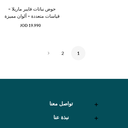
حوض نباتات فايبر ماريلا -
قياسات متعددة - ألوان مميزة
19.990 JOD
السعر
العادي
2
1
تواصل معنا
تواصل معنا
نبذة عنا
نبذة عنا