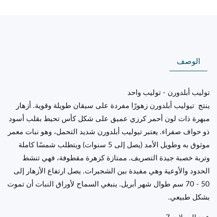
الوصف
توليب أبلدورن - توليب واحد
ينتج تيوليب أبلدورن زهورًا مفردة على سيقان طويلة وقوية. أزهار
مبهرة ذات لون أحمر كرزي عميق على شكل كأس تحيط بقلب أسود
ذو حواف صفراء. يعتبر تيوليب أبلدورن شديد التحمل، وهو نبات معمر
موثوق به وطويل الأمد (يصل إلى 5 سنوات) ويتطلب شمسًا كاملة
وتربة خصبة جيدة التصريف. ممتازة كزهرة مقطوفة، فهي تنشط
الحدود والأوعية وهي مفيدة بين الشجيرات. يصل ارتفاع الأزهار إلى
50 - 70 سم طوال شهر أبريل. ينبغي السماح لأوراق النبات أن تموت
بشكل طبيعي.
عدد البصلات 7