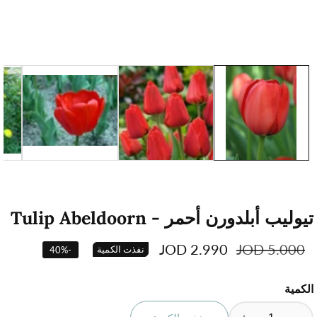
تيوليب أبلدورن أحمر - Tulip Abeldoorn
السعر
5.000 JOD
سعر
2.990 JOD
نفذت الكمية
40
%
-
العادي
البيع
الكمية