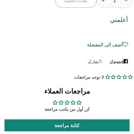
نفذت الكمية
تقليل
زيادة
الكمية
الكمية
لمنتج
لمنتج
أعلمني
تيوليب
تيوليب
أبلدورن
أبلدورن
أحمر
أحمر
أضف الى المفضلة
-
-
Tulip
Tulip
Abeldoorn
Abeldoorn
فيسبوك
شارك
لا توجد مراجعات
مراجعات العملاء
كن أول من يكتب مراجعة
كتابة مراجعة