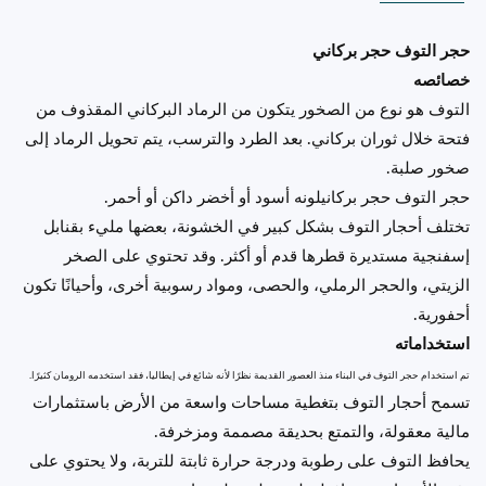
حجر التوف حجر بركاني
خصائصه
التوف هو نوع من الصخور يتكون من الرماد البركاني المقذوف من
فتحة خلال ثوران بركاني. بعد الطرد والترسب، يتم تحويل الرماد إلى
صخور صلبة.
حجر التوف حجر بركانيلونه أسود أو أخضر داكن أو أحمر.
تختلف أحجار التوف بشكل كبير في الخشونة، بعضها مليء بقنابل
إسفنجية مستديرة قطرها قدم أو أكثر. وقد تحتوي على الصخر
الزيتي، والحجر الرملي، والحصى، ومواد رسوبية أخرى، وأحيانًا تكون
أحفورية.
استخداماته
تم استخدام حجر التوف في البناء منذ العصور القديمة نظرًا لأنه شائع في إيطاليا، فقد استخدمه الرومان كثيرًا.
تسمح أحجار التوف بتغطية مساحات واسعة من الأرض باستثمارات
مالية معقولة، والتمتع بحديقة مصممة ومزخرفة.
يحافظ التوف على رطوبة ودرجة حرارة ثابتة للتربة، ولا يحتوي على