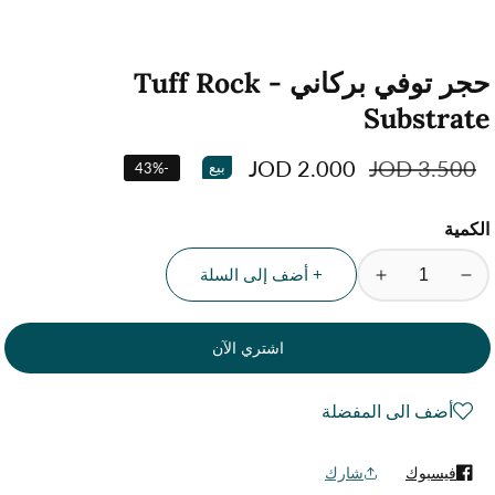
حجر توفي بركاني - Tuff Rock
Substrate
السعر
3.500 JOD
سعر
2.000 JOD
بيع
43
%
-
العادي
البيع
الكمية
+ أضف إلى السلة
تقليل
زيادة
الكمية
الكمية
لمنتج
لمنتج
حجر
حجر
توفي
توفي
أضف الى المفضلة
بركاني
بركاني
-
-
Tuff
Tuff
فيسبوك
شارك
Rock
Rock