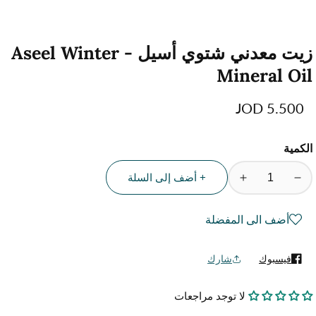
زيت معدني شتوي أسيل - Aseel Winter
Mineral Oil
السعر
5.500 JOD
العادي
الكمية
+ أضف إلى السلة
تقليل
زيادة
الكمية
الكمية
لمنتج
لمنتج
أضف الى المفضلة
زيت
زيت
معدني
معدني
فيسبوك
شارك
شتوي
شتوي
أسيل
أسيل
لا توجد مراجعات
-
-
Aseel
Aseel