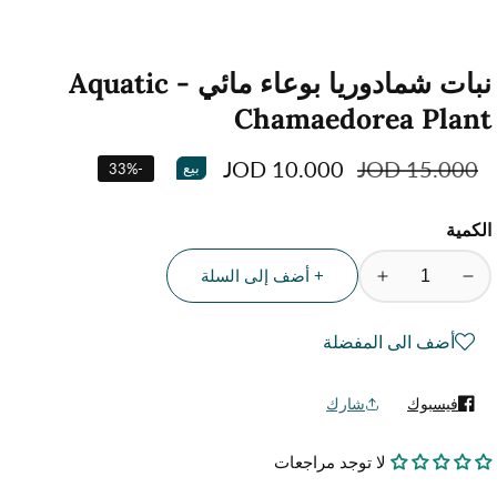
نبات شمادوريا بوعاء مائي - Aquatic
Chamaedorea Plant
السعر
15.000 JOD
سعر
10.000 JOD
بيع
33
%
-
العادي
البيع
الكمية
+ أضف إلى السلة
تقليل
زيادة
الكمية
الكمية
لمنتج
لمنتج
أضف الى المفضلة
نبات
نبات
شمادوريا
شمادوريا
فيسبوك
شارك
بوعاء
بوعاء
مائي
مائي
لا توجد مراجعات
-
-
Aquatic
Aquatic