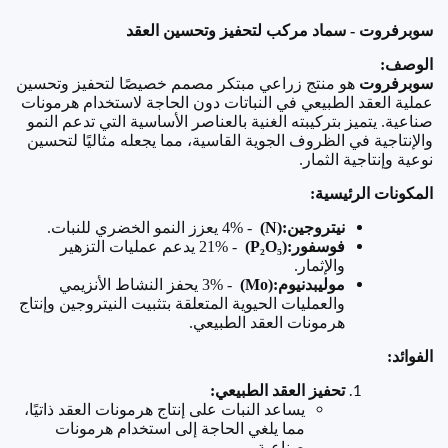
سوبرفروت - سماد مركب لتحفيز وتحسين العقد
الوصف
:
سوبرفروت
هو منتج زراعي مبتكر مصمم خصيصًا لتحفيز وتحسين
عملية العقد الطبيعي في النباتات دون الحاجة لاستخدام هرمونات
صناعية. يتميز بتركيبته الغنية بالعناصر الأساسية التي تدعم النمو
والإنتاجية في الظروف الجوية القاسية، مما يجعله مثاليًا لتحسين
نوعية وإنتاجية الثمار
.
المكونات الرئيسية
:
نيتروجين
(N):
4% -
يعزز النمو الخضري للنبات
.
فوسفور
(P₂O₅):
21% -
يدعم عمليات التزهير
والإثمار
.
موليبدنيوم
(Mo):
3% -
يحفز النشاط الأنزيمي
والعمليات الحيوية المتعلقة بتثبيت النيتروجين وإنتاج
هرمونات العقد الطبيعي
.
الفوائد
:
تحفيز العقد الطبيعي
:
يساعد النبات على إنتاج هرمونات العقد ذاتيًا،
مما يلغي الحاجة إلى استخدام هرمونات
صناعية
.