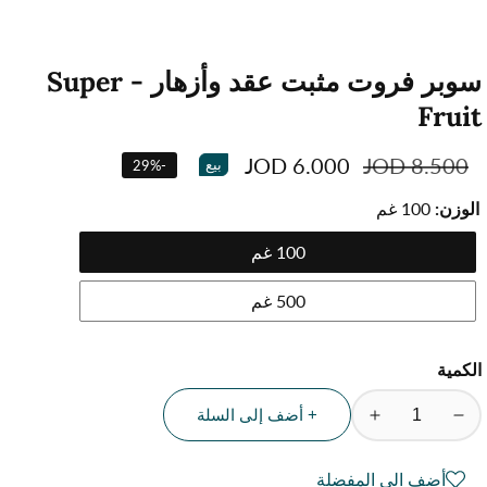
سوبر فروت مثبت عقد وأزهار - Super
Fruit
السعر
8.500 JOD
سعر
6.000 JOD
بيع
29
%
-
العادي
البيع
الوزن:
100 غم
100 غم
500 غم
الكمية
+ أضف إلى السلة
تقليل
زيادة
الكمية
الكمية
لمنتج
لمنتج
أضف الى المفضلة