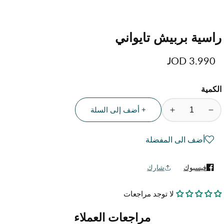
راسية بربيش تايواني
السعر
3.990 JOD
العادي
الكمية
+ أضف إلى السلة
تقليل
زيادة
الكمية
الكمية
لمنتج
لمنتج
أضف الى المفضلة
راسية
راسية
بربيش
بربيش
فيسبوك
شارك
تايواني
تايواني
لا توجد مراجعات
مراجعات العملاء