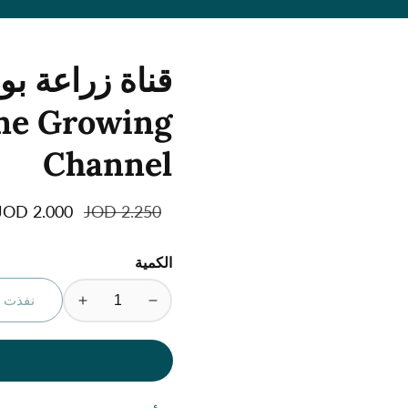
ene Growing
Channel
السعر
2.250 JOD
سعر
2.000 JOD
العادي
البيع
الكمية
نفذت ا
تقليل
زيادة
الكمية
الكمية
لمنتج
لمنتج
قناة
قناة
زراعة
زراعة