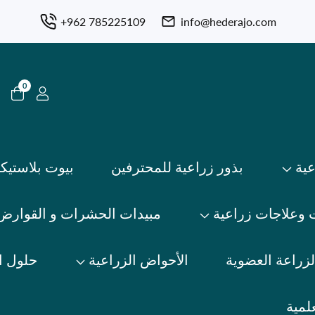
+962 785225109
info@hederajo.com
0
0
عناصر
عية
بذور زراعية للمحترفين
بيوت بلاستيكي
 وعلاجات زراعية
مبيدات الحشرات و القوارض
زراعة العضوية
الأحواض الزراعية
حلول ا
لمية