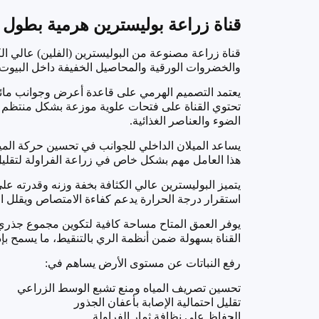
قناة زراعة بوليسترين هرمية بطول 1 متر
والخضروات الورقية والمحاصيل الخفيفة داخل البيوت ا
يعتمد التصميم الهرمي على قاعدة أعرض وجوانب مائلة، 
الضوء والعناصر الغذائية
.
يساعد الميلان الداخلي للجوانب في تحسين حركة المياه
هذا العامل مهم بشكل خاص في زراعة الفراولة لتقلي
يتميز البوليسترين عالي الكثافة بخفة وزنه وقدرته ع
استقرار درجة الحرارة يدعم كفاءة الامتصاص ويقلل ال
يوفر العمق المتاح مساحة كافية لتكوين مجموع جذري 
القناة بسهولة ضمن أنظمة الري بالتنقيط، ما يسمح بإدا
رفع النباتات عن مستوى الأرض يساهم في
:
تحسين تصريف المياه ومنع تشبع الوسط الزراعي
تقليل احتمالية الإصابة بأعفان الجذور
الحفاظ على نظافة ثمار الفراولة