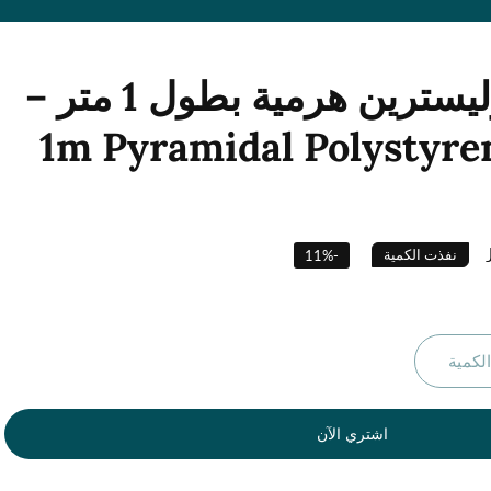
قناة زراعة بوليسترين هرمية بطول 1 متر –
1m Pyramidal Polystyr
نفذت الكمية
11
%
-
لكمية