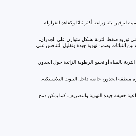
سترين (الفلين) عالي الكثافة بتصميم هرمي، بطول 1 متر، وبارتفاع 15 سم وعمق 13 سم، مصممة لتوفير بيئة زراعة أكثر ثباتًا وكفاءة للفراولة
م في توزيع ضغط التربة بشكل متوازن على الجدران.
في القناة الواحدة، مع تباعد مناسب بين النباتات يضمن تهوية جيدة وتقليل التنافس على
ربة بالمياه أو تجمع الرطوبة الزائدة حول الجذور.
ة منطقة الجذور، خاصة داخل البيوت البلاستيكية.
ية خفيفة جيدة التهوية والتصريف. كما يمكن دمج