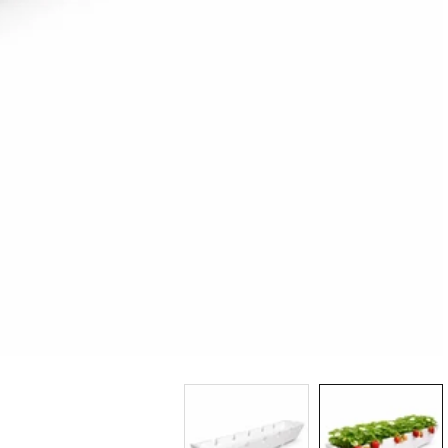
معرض
الوسائط