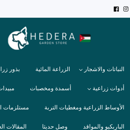
ى
رام
فيسبوك
محتوى
النباتات والاشجار
الزراعة المائية
بذور زرا
أدوات زراعية
أسمدة ومخصبات
مبيدات
الأوساط الزراعية ومغطيات التربة
مستلزمات ال
الباربكيو والمواقد
وصل حديثا
المقالات الع