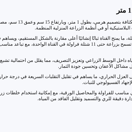
قناة زراعة مصنوعة من البولي
لبلاستيكية أو في أنظمة الزراعة المنزلية المنظمة
.
ما يمنح القناة ثباتًا إنشائيًا أعلى مقارنة بالشكل المستقيم، ويساه
تحتوي القناة على فتحات علوية موزعة بشكل منتظم تسمح بزراعة حتى 11 شتلة فراولة 
 داخل الوسط الزراعي وتعزيز التصريف، مما يقلل من احتمالية تشبع الت
ل مشاكل الأعفان وتحسين جودة الثمار
.
لى العزل الحراري، ما يساهم في تقليل التقلبات السريعة في درجة حرار
إجهاد الفسيولوجي للنبات
.
مناسب للفراولة والمحاصيل الورقية، مع إمكانية استخدام خلطات زراع
رة دقيقة للري والتسميد وتقليل الفاقد من المياه
.